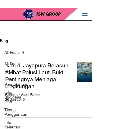
Blog
All Posts
All Posts
Ikan di Jayapura Beracun
Akibat Polusi Laut. Bukti
News
Pentingnya Menjaga
Ilmu
Pengetahuan
Lingkungan
Info
Redaktur: Audri Rianto
Budidaya
26 Jan 2019
Ikan
Tips
Penggunaan
Info
Kelautan