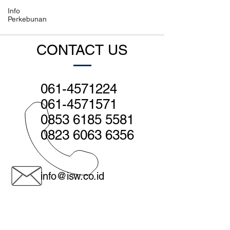
Info
Perkebunan
CONTACT US
061-4571224
061-4571571
0853 6185 5581
0823 6063 6356
info@isw.co.id
Medan - Head office: