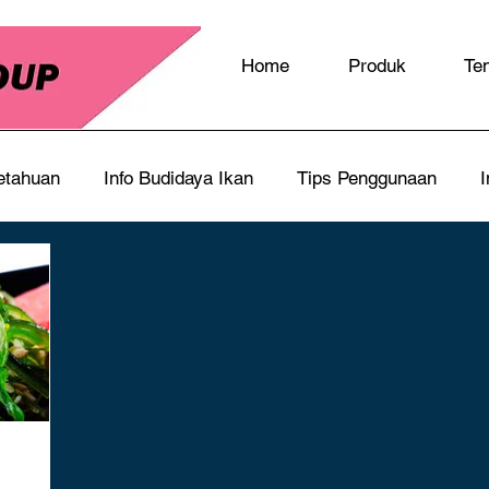
Home
Produk
Te
etahuan
Info Budidaya Ikan
Tips Penggunaan
I