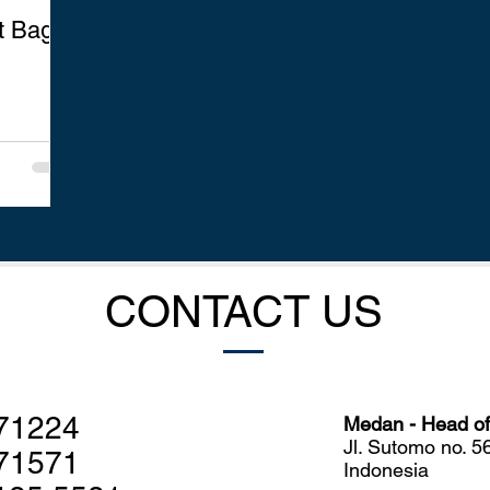
t Bagi
CONTACT US
71224
Medan - Head off
Jl. Sutomo no. 
71571
Indonesia