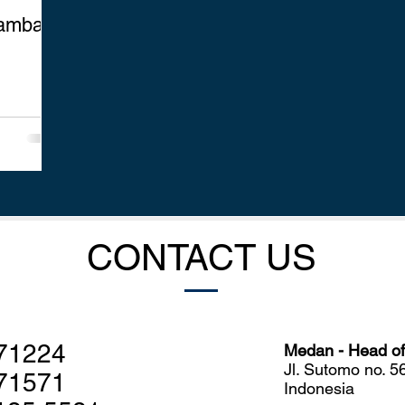
Tambak
CONTACT US
71224
Medan - Head off
Jl. Sutomo no. 
71571
Indonesia