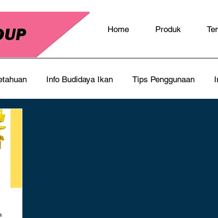
Home
Produk
Te
etahuan
Info Budidaya Ikan
Tips Penggunaan
I
a