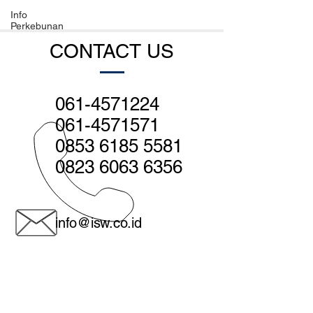
Info
Perkebunan
CONTACT US
061-4571224
061-4571571
0853 6185 5581
0823 6063 6356
info@isw.co.id
Medan - Head office:
Jl. Sutomo no. 560, Medan 20231