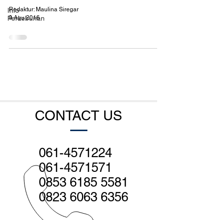
Redaktur: Maulina Siregar
Info
9 Agu 2016
Perkebunan
CONTACT US
061-4571224
061-4571571
0853 6185 5581
0823 6063 6356