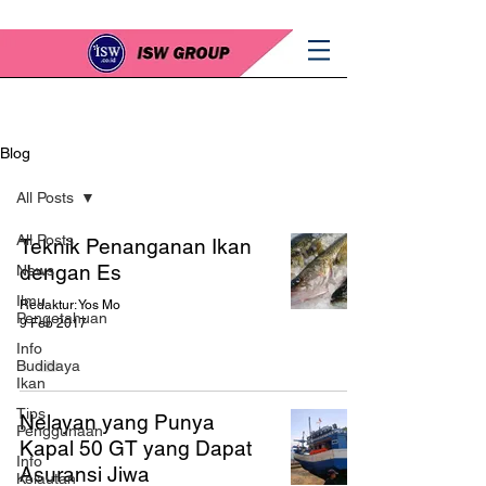
Blog
All Posts
All Posts
Teknik Penanganan Ikan
dengan Es
News
Ilmu
Redaktur: Yos Mo
Pengetahuan
9 Feb 2017
Info
Budidaya
Ikan
Tips
Nelayan yang Punya
Penggunaan
Kapal 50 GT yang Dapat
Info
Asuransi Jiwa
Kelautan