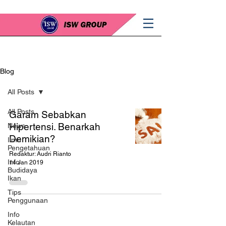
Blog
All Posts
All Posts
Garam Sebabkan
Hipertensi. Benarkah
News
Demikian?
Ilmu
Pengetahuan
Redaktur: Audri Rianto
Info
14 Jan 2019
Budidaya
Ikan
Tips
Penggunaan
Info
Kelautan