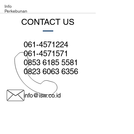
Info
Perkebunan
CONTACT US
061-4571224
061-4571571
0853 6185 5581
0823 6063 6356
info@isw.co.id
Medan - Head office:
Jl. Sutomo no. 560, Medan 20231