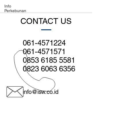
Info
Perkebunan
CONTACT US
061-4571224
061-4571571
0853 6185 5581
0823 6063 6356
info@isw.co.id
Medan - Head office:
Jl. Sutomo no. 560, Medan 20231