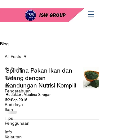
Blog
All Posts
All Posts
Spirulina Pakan Ikan dan
Udang dengan
News
Kandungan Nutrisi Komplit
Ilmu
Pengetahuan
Redaktur : Maulina Siregar
Info
22 Sep 2016
Budidaya
Ikan
Tips
Penggunaan
Info
Kelautan